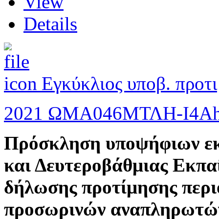
View
Details
Εγκύκλιος υποβ. προτ
2021 ΩΜΑ046ΜΤΛΗ-Ι4Α
Πρόσκληση υποψήφιων ε
και Δευτεροβάθμιας Εκπαί
δήλωσης προτίμησης περι
προσωρινών αναπληρωτών 