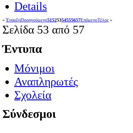
Details
«
Έναρξη
Προηγούμενο
51
52
53
54
55
56
57
Επόμενο
Τέλος
»
Σελίδα 53 από 57
Έντυπα
Μόνιμοι
Αναπληρωτές
Σχολεία
Σύνδεσμοι