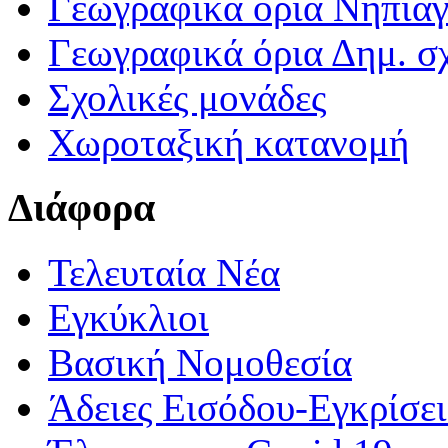
Γεωγραφικά ορια Νηπια
Γεωγραφικά όρια Δημ. σχ
Σχολικές μονάδες
Χωροταξική κατανομή
Διάφορα
Τελευταία Νέα
Εγκύκλιοι
Βασική Νομοθεσία
Άδειες Εισόδου-Εγκρίσε