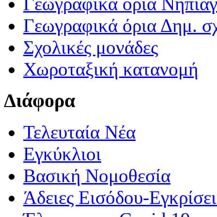
Γεωγραφικά ορια Νηπια
Γεωγραφικά όρια Δημ. σχ
Σχολικές μονάδες
Χωροταξική κατανομή
Διάφορα
Τελευταία Νέα
Εγκύκλιοι
Βασική Νομοθεσία
Άδειες Εισόδου-Εγκρίσε