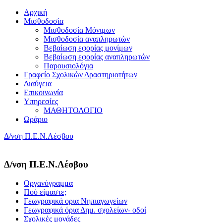
Αρχική
Μισθοδοσία
Μισθοδοσία Μόνιμων
Μισθοδοσία αναπληρωτών
Βεβαίωση εφορίας μονίμων
Βεβαίωση εφορίας αναπληρωτών
Παρουσιολόγια
Γραφείο Σχολικών Δραστηριοτήτων
Διαύγεια
Επικοινωνία
Υπηρεσίες
ΜΑΘΗΤΟΛΟΓΙΟ
Ωράριο
Δ/νση Π.Ε.Ν.Λέσβου
Δ/νση Π.Ε.Ν.Λέσβου
Οργανόγραμμα
Πού είμαστε;
Γεωγραφικά ορια Νηπιαγωγείων
Γεωγραφικά όρια Δημ. σχολείων- οδοί
Σχολικές μονάδες