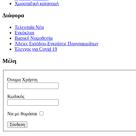
Χωροταξική κατανομή
Διάφορα
Τελευταία Νέα
Εγκύκλιοι
Βασική Νομοθεσία
Άδειες Εισόδου-Εγκρίσεις Προγραμμάτων
Έλεγχος για Covid 19
Μέλη
Όνομα Χρήστη
Κωδικός
Να με θυμάσαι