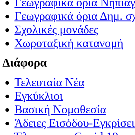
Γεωγραφικά ορια Νηπια
Γεωγραφικά όρια Δημ. σχ
Σχολικές μονάδες
Χωροταξική κατανομή
Διάφορα
Τελευταία Νέα
Εγκύκλιοι
Βασική Νομοθεσία
Άδειες Εισόδου-Εγκρίσε