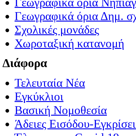
Γεωγραφικά ορια Νηπια
Γεωγραφικά όρια Δημ. σχ
Σχολικές μονάδες
Χωροταξική κατανομή
Διάφορα
Τελευταία Νέα
Εγκύκλιοι
Βασική Νομοθεσία
Άδειες Εισόδου-Εγκρίσε