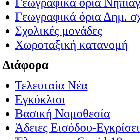
Γεωγραφικά ορια Νηπια
Γεωγραφικά όρια Δημ. σχ
Σχολικές μονάδες
Χωροταξική κατανομή
Διάφορα
Τελευταία Νέα
Εγκύκλιοι
Βασική Νομοθεσία
Άδειες Εισόδου-Εγκρίσε