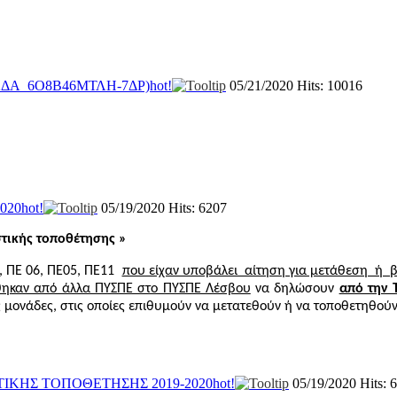
ΑΔΑ_6Ο8Β46ΜΤΛΗ-7ΔΡ)
hot!
05/21/2020
Hits: 10016
020
hot!
05/19/2020
Hits: 6207
τικής τοποθέτησης »
0, ΠΕ 06, ΠΕ05, ΠΕ11
που είχαν υποβάλει αίτηση για μετάθεση ή β
έθηκαν από άλλα ΠΥΣΠΕ στο ΠΥΣΠΕ Λέσβου
να δηλώσουν
από την Τ
ές μονάδες, στις οποίες επιθυμούν να μετατεθούν ή να τοποθετηθούν
ΤΙΚΗΣ ΤΟΠΟΘΕΤΗΣΗΣ 2019-2020
hot!
05/19/2020
Hits: 