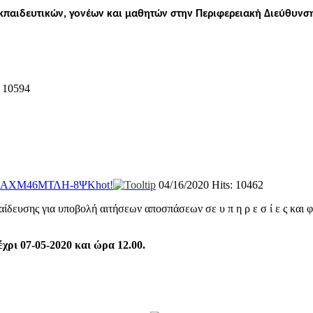
κπαιδευτικών, γονέων και μαθητών στην Περιφερειακή Διεύθυνσ
: 10594
_ΩΑΧΜ46ΜΤΛΗ-8ΨΚ
hot!
04/16/2020
Hits: 10462
υσης για υποβολή αιτήσεων αποσπάσεων σε υ π η ρ ε σ ί ε ς και φ ο
χρι 07-05-2020 και ώρα 12.00.