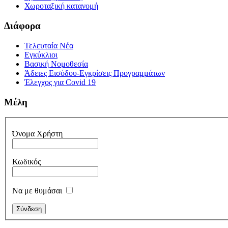
Χωροταξική κατανομή
Διάφορα
Τελευταία Νέα
Εγκύκλιοι
Βασική Νομοθεσία
Άδειες Εισόδου-Εγκρίσεις Προγραμμάτων
Έλεγχος για Covid 19
Μέλη
Όνομα Χρήστη
Κωδικός
Να με θυμάσαι