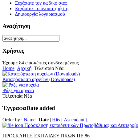
Ξεχάσατε τον κωδικό σας;
Ξεχάσατε το όνομα χρήστη;
Δημιουργία λογαριασμού
Αναζήτηση
Χρήστες
Έχουμε 84 επισκέπτες συνδεδεμένους
Home
Αρχική
Τελευταία Νέα
Καταφόρτωση αρχείων (Downloads)
Ψάξε για αρχεία
Τελευταία Νέα
Έγγραφα
Date added
Order by :
Name
|
Date
|
Hits
[ Ascendant ]
Πρόσκληση εκπαιδευτικών Πρωτοβάθμιας και Δευτεροβά
ΠΡΟΣΚΛΗΣΗ ΕΚΠΑΙΔΕΥΤΙΚΩΝ ΠΕ 86