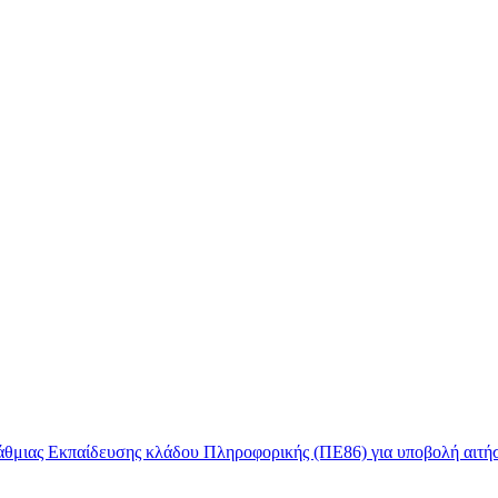
θμιας Εκπαίδευσης κλάδου Πληροφορικής (ΠΕ86) για υποβολή αιτή