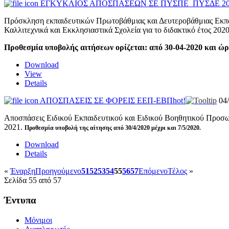
ΕΓΚΥΚΛΙΟΣ ΑΠΟΣΠΑΣΕΩΝ ΣΕ ΠΥΣΠΕ_ΠΥΣΔΕ 20
Πρόσκληση εκπαιδευτικών Πρωτοβάθμιας και Δευτεροβάθμιας 
Καλλιτεχνικά και Εκκλησιαστικά Σχολεία για το διδακτικό έτος 202
Προθεσμία υποβολής αιτήσεων ορίζεται: από 30-04-2020 και ώρα
Download
View
Details
ΑΠΟΣΠΑΣΕΙΣ ΣΕ ΦΟΡΕΙΣ ΕΕΠ-ΕΒΠ
hot!
04
Αποσπάσεις Ειδικού Εκπαιδευτικού και Ειδικού Βοηθητικού Προσωπ
2021.
Προθεσμία υποβολή της αίτησης από 30/4/2020 μέχρι και 7/5/2020.
Download
Details
«
Έναρξη
Προηγούμενο
51
52
53
54
55
56
57
Επόμενο
Τέλος
»
Σελίδα 55 από 57
Έντυπα
Μόνιμοι