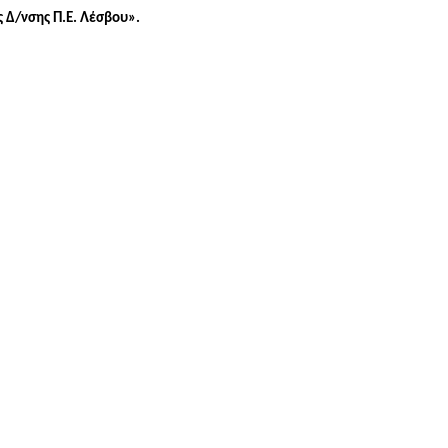
ς
Δ/νσης Π.Ε. Λέσβου».