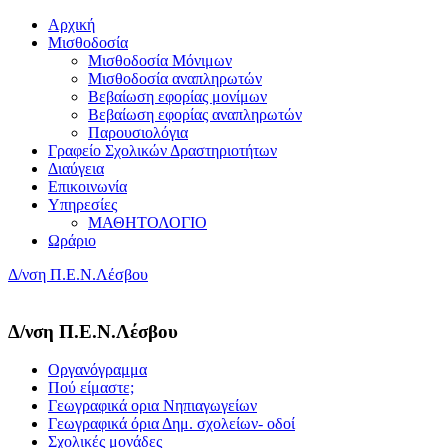
Αρχική
Μισθοδοσία
Μισθοδοσία Μόνιμων
Μισθοδοσία αναπληρωτών
Βεβαίωση εφορίας μονίμων
Βεβαίωση εφορίας αναπληρωτών
Παρουσιολόγια
Γραφείο Σχολικών Δραστηριοτήτων
Διαύγεια
Επικοινωνία
Υπηρεσίες
ΜΑΘΗΤΟΛΟΓΙΟ
Ωράριο
Δ/νση Π.Ε.Ν.Λέσβου
Δ/νση Π.Ε.Ν.Λέσβου
Οργανόγραμμα
Πού είμαστε;
Γεωγραφικά ορια Νηπιαγωγείων
Γεωγραφικά όρια Δημ. σχολείων- οδοί
Σχολικές μονάδες