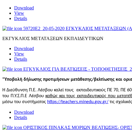
Download
View
Details
59720E2_20-05-2020 ΕΓΚΥΚΛΙΟΣ ΜΕΤΑΤΑΞΕΩΝ (
ΕΚΓΥΚΛΙΟΣ ΜΕΤΑΤΑΞΕΩΝ ΕΚΠΑΙΔΕΥΤΙΚΩΝ
Download
View
Details
ΕΓΚΥΚΛΙΟΣ ΓΙΑ ΒΕΛΤΙΩΣΕΙΣ - ΤΟΠΟΘΕΤΗΣΕΙΣ_2
"Υποβολή δήλωσης προτιμήσεων μετάθεσης/βελτίωσης και ορισ
Η Διεύθυνση Π.Ε. Λέσβου καλεί τους εκπαιδευτικούς ΠΕ 70, ΠΕ 6
του Π.Υ.Σ.Π.Ε Λέσβου
καθώς και τους εκπαιδευτικούς που μετατ
μέσω του συστήματος
https
://
teachers
.
minedu
.
gov
.
gr
/
τις σχολικ
Download
Details
ΟΡΙΣΤΙΚΟΣ ΠΙΝΑΚΑΣ ΜΟΡΙΩΝ ΒΕΛΤΙΩΣΗΣ- ΟΡΙΣ