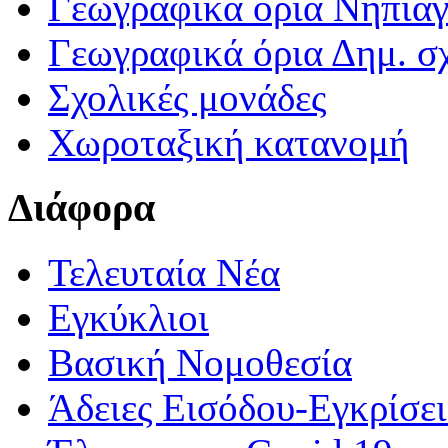
Γεωγραφικά ορια Νηπια
Γεωγραφικά όρια Δημ. σχ
Σχολικές μονάδες
Χωροταξική κατανομή
Διάφορα
Τελευταία Νέα
Εγκύκλιοι
Βασική Νομοθεσία
Άδειες Εισόδου-Εγκρίσε