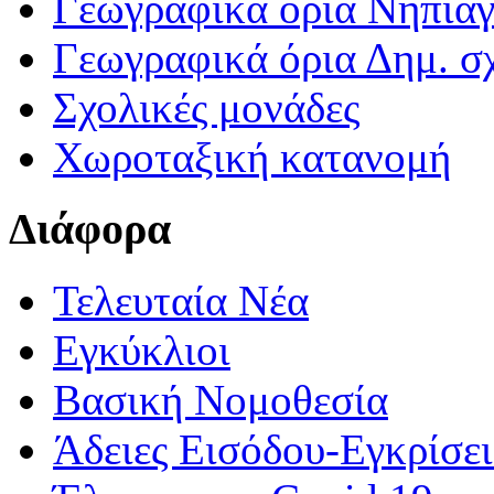
Γεωγραφικά ορια Νηπια
Γεωγραφικά όρια Δημ. σχ
Σχολικές μονάδες
Χωροταξική κατανομή
Διάφορα
Τελευταία Νέα
Εγκύκλιοι
Βασική Νομοθεσία
Άδειες Εισόδου-Εγκρίσε