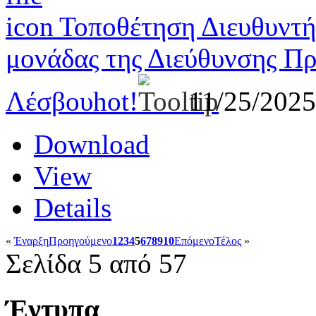
Τοποθέτηση Διευθυντή
μονάδας της Διεύθυνσης Π
Λέσβου
hot!
11/25/202
Download
View
Details
«
Έναρξη
Προηγούμενο
1
2
3
4
5
6
7
8
9
10
Επόμενο
Τέλος
»
Σελίδα 5 από 57
Έντυπα