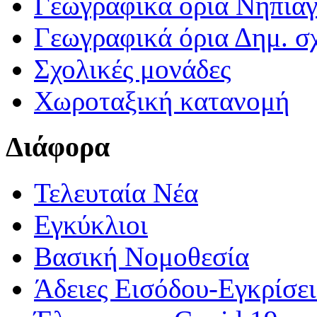
Γεωγραφικά ορια Νηπια
Γεωγραφικά όρια Δημ. σχ
Σχολικές μονάδες
Χωροταξική κατανομή
Διάφορα
Τελευταία Νέα
Εγκύκλιοι
Βασική Νομοθεσία
Άδειες Εισόδου-Εγκρίσε