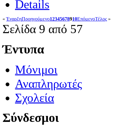
Details
«
Έναρξη
Προηγούμενο
1
2
3
4
5
6
7
8
9
10
Επόμενο
Τέλος
»
Σελίδα 9 από 57
Έντυπα
Μόνιμοι
Αναπληρωτές
Σχολεία
Σύνδεσμοι