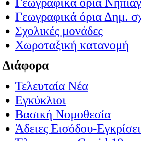
Γεωγραφικά ορια Νηπια
Γεωγραφικά όρια Δημ. σχ
Σχολικές μονάδες
Χωροταξική κατανομή
Διάφορα
Τελευταία Νέα
Εγκύκλιοι
Βασική Νομοθεσία
Άδειες Εισόδου-Εγκρίσε