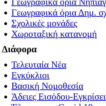
Γεωγραφικά ορια Νηπια
Γεωγραφικά όρια Δημ. σχ
Σχολικές μονάδες
Χωροταξική κατανομή
Διάφορα
Τελευταία Νέα
Εγκύκλιοι
Βασική Νομοθεσία
Άδειες Εισόδου-Εγκρίσε