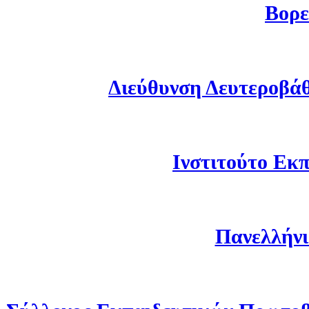
Βορε
Διεύθυνση Δευτεροβά
Ινστιτούτο Εκπ
Πανελλήνι