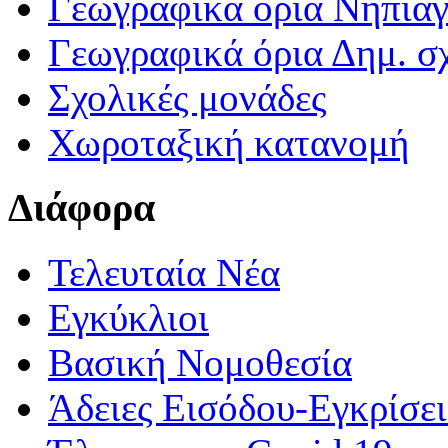
Γεωγραφικά ορια Νηπια
Γεωγραφικά όρια Δημ. σχ
Σχολικές μονάδες
Χωροταξική κατανομή
Διάφορα
Τελευταία Νέα
Εγκύκλιοι
Βασική Νομοθεσία
Άδειες Εισόδου-Εγκρίσε