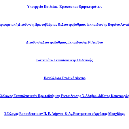
Υπουργείο Παιδείας, Έρευνας και Θρησκευμάτων
εριφερειακή Διεύθυνση Πρωτοβάθμιας & Δευτεροβάθμιας Εκπαίδευσης Βορείου Αιγαί
Διεύθυνση Δευτεροβάθμιας Εκπαίδευσης Ν.Λέσβου
Ινστιτούτο Εκπαιδευτικής Πολιτικής
Πανελλήνιο Σχολικό Δίκτυο
Σύλλογος Εκπαιδευτικών Πρωτοβάθμιας Εκπαίδευσης Ν.Λέσβου «Μίλτος Κουντουράς
Σύλλογος Εκπαιδευτικών Π. Ε. Λήμνου & Αγ.Ευστρατίου «Αργύριος Μοσχίδης»