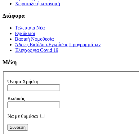
Χωροταξική κατανομή
Διάφορα
Τελευταία Νέα
Εγκύκλιοι
Βασική Νομοθεσία
Άδειες Εισόδου-Εγκρίσεις Προγραμμάτων
Έλεγχος για Covid 19
Μέλη
Όνομα Χρήστη
Κωδικός
Να με θυμάσαι