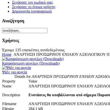
Ξεχάσατε τον κωδικό σας;
Ξεχάσατε το όνομα χρήστη;
Δημιουργία λογαριασμού
Αναζήτηση
Χρήστες
Έχουμε 135 επισκέπτες συνδεδεμένους
Home
ΑΝΑΡΤΗΣΗ ΠΡΟΣΩΡΙΝΟΥ ΕΝΙΑΙΟΥ ΑΞΙΟΛΟΓΙΚΟΥ Π
Καταφόρτωση αρχείων (Downloads)
Ψάξε για αρχεία
Details for
ΑΝΑΡΤΗΣΗ ΠΡΟΣΩΡΙΝΟΥ ΕΝΙΑΙΟΥ ΑΞΙΟΛΟ
Property
Value
Name
ΑΝΑΡΤΗΣΗ ΠΡΟΣΩΡΙΝΟΥ ΕΝΙΑΙΟΥ ΑΞΙΟΛΟ
Description
Ενστάσεις θα υποβάλλονται από σήμερα Παρασκε
Filename
ΑΝΑΡΤΗΣΗ ΠΡΟΣΩΡΙΝΟΥ ΕΝΙΑΙΟΥ ΑΞΙΟΛΟ
Filesize
284.1 kB