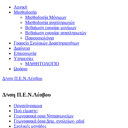
Αρχική
Μισθοδοσία
Μισθοδοσία Μόνιμων
Μισθοδοσία αναπληρωτών
Βεβαίωση εφορίας μονίμων
Βεβαίωση εφορίας αναπληρωτών
Παρουσιολόγια
Γραφείο Σχολικών Δραστηριοτήτων
Διαύγεια
Επικοινωνία
Υπηρεσίες
ΜΑΘΗΤΟΛΟΓΙΟ
Ωράριο
Δ/νση Π.Ε.Ν.Λέσβου
Δ/νση Π.Ε.Ν.Λέσβου
Οργανόγραμμα
Πού είμαστε;
Γεωγραφικά ορια Νηπιαγωγείων
Γεωγραφικά όρια Δημ. σχολείων- οδοί
Σχολικές μονάδες