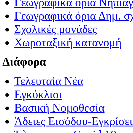
Γεωγραφικά ορια Νηπια
Γεωγραφικά όρια Δημ. σχ
Σχολικές μονάδες
Χωροταξική κατανομή
Διάφορα
Τελευταία Νέα
Εγκύκλιοι
Βασική Νομοθεσία
Άδειες Εισόδου-Εγκρίσε