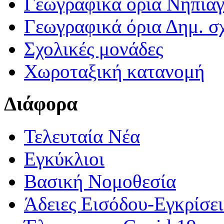
Γεωγραφικά ορια Νηπια
Γεωγραφικά όρια Δημ. σχ
Σχολικές μονάδες
Χωροταξική κατανομή
Διάφορα
Τελευταία Νέα
Εγκύκλιοι
Βασική Νομοθεσία
Άδειες Εισόδου-Εγκρίσε