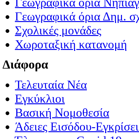
Γεωγραφικά ορια Νηπια
Γεωγραφικά όρια Δημ. σχ
Σχολικές μονάδες
Χωροταξική κατανομή
Διάφορα
Τελευταία Νέα
Εγκύκλιοι
Βασική Νομοθεσία
Άδειες Εισόδου-Εγκρίσε