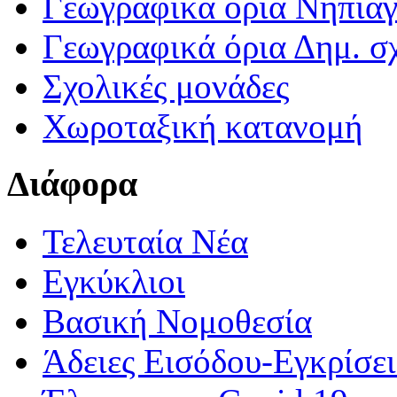
Γεωγραφικά ορια Νηπια
Γεωγραφικά όρια Δημ. σχ
Σχολικές μονάδες
Χωροταξική κατανομή
Διάφορα
Τελευταία Νέα
Εγκύκλιοι
Βασική Νομοθεσία
Άδειες Εισόδου-Εγκρίσε