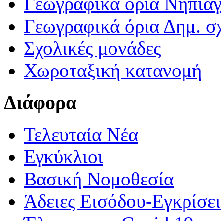
Γεωγραφικά ορια Νηπια
Γεωγραφικά όρια Δημ. σχ
Σχολικές μονάδες
Χωροταξική κατανομή
Διάφορα
Τελευταία Νέα
Εγκύκλιοι
Βασική Νομοθεσία
Άδειες Εισόδου-Εγκρίσε