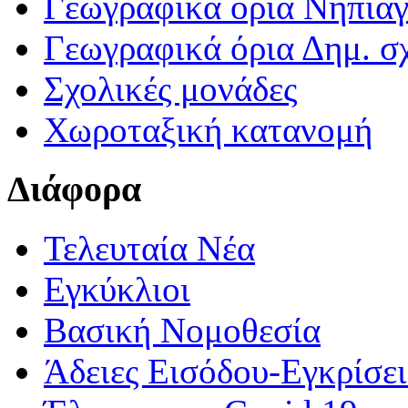
Γεωγραφικά ορια Νηπια
Γεωγραφικά όρια Δημ. σχ
Σχολικές μονάδες
Χωροταξική κατανομή
Διάφορα
Τελευταία Νέα
Εγκύκλιοι
Βασική Νομοθεσία
Άδειες Εισόδου-Εγκρίσε