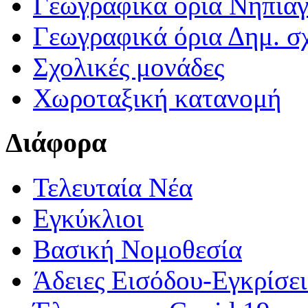
Γεωγραφικά ορια Νηπια
Γεωγραφικά όρια Δημ. σχ
Σχολικές μονάδες
Χωροταξική κατανομή
Διάφορα
Τελευταία Νέα
Εγκύκλιοι
Βασική Νομοθεσία
Άδειες Εισόδου-Εγκρίσε