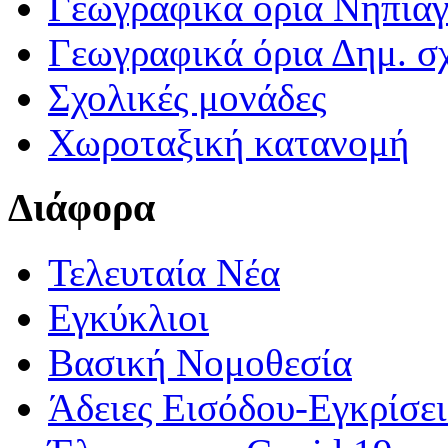
Γεωγραφικά ορια Νηπια
Γεωγραφικά όρια Δημ. σχ
Σχολικές μονάδες
Χωροταξική κατανομή
Διάφορα
Τελευταία Νέα
Εγκύκλιοι
Βασική Νομοθεσία
Άδειες Εισόδου-Εγκρίσε