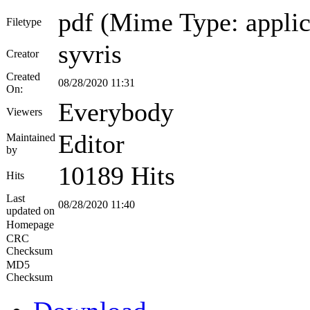
pdf (Mime Type: applic
Filetype
syvris
Creator
Created
08/28/2020 11:31
On:
Everybody
Viewers
Editor
Maintained
by
10189 Hits
Hits
Last
08/28/2020 11:40
updated on
Homepage
CRC
Checksum
MD5
Checksum