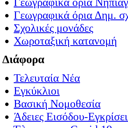
Γεωγραφικά ορια Νηπια
Γεωγραφικά όρια Δημ. σχ
Σχολικές μονάδες
Χωροταξική κατανομή
Διάφορα
Τελευταία Νέα
Εγκύκλιοι
Βασική Νομοθεσία
Άδειες Εισόδου-Εγκρίσε