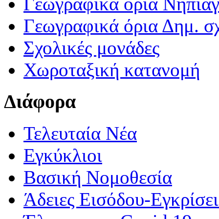
Γεωγραφικά ορια Νηπια
Γεωγραφικά όρια Δημ. σχ
Σχολικές μονάδες
Χωροταξική κατανομή
Διάφορα
Τελευταία Νέα
Εγκύκλιοι
Βασική Νομοθεσία
Άδειες Εισόδου-Εγκρίσε