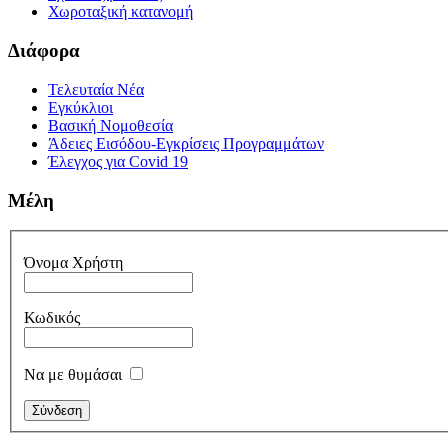
Χωροταξική κατανομή
Διάφορα
Τελευταία Νέα
Εγκύκλιοι
Βασική Νομοθεσία
Άδειες Εισόδου-Εγκρίσεις Προγραμμάτων
Έλεγχος για Covid 19
Μέλη
Όνομα Χρήστη
Κωδικός
Να με θυμάσαι