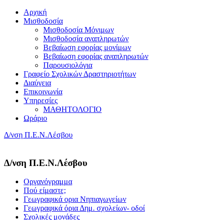
Αρχική
Μισθοδοσία
Μισθοδοσία Μόνιμων
Μισθοδοσία αναπληρωτών
Βεβαίωση εφορίας μονίμων
Βεβαίωση εφορίας αναπληρωτών
Παρουσιολόγια
Γραφείο Σχολικών Δραστηριοτήτων
Διαύγεια
Επικοινωνία
Υπηρεσίες
ΜΑΘΗΤΟΛΟΓΙΟ
Ωράριο
Δ/νση Π.Ε.Ν.Λέσβου
Δ/νση Π.Ε.Ν.Λέσβου
Οργανόγραμμα
Πού είμαστε;
Γεωγραφικά ορια Νηπιαγωγείων
Γεωγραφικά όρια Δημ. σχολείων- οδοί
Σχολικές μονάδες