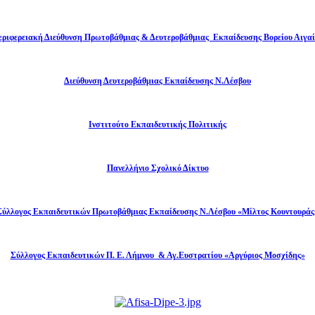
εριφερειακή Διεύθυνση Πρωτοβάθμιας & Δευτεροβάθμιας Εκπαίδευσης Βορείου Αιγαί
Διεύθυνση Δευτεροβάθμιας Εκπαίδευσης Ν.Λέσβου
Ινστιτούτο Εκπαιδευτικής Πολιτικής
Πανελλήνιο Σχολικό Δίκτυο
Σύλλογος Εκπαιδευτικών Πρωτοβάθμιας Εκπαίδευσης Ν.Λέσβου «Μίλτος Κουντουράς
Σύλλογος Εκπαιδευτικών Π. Ε. Λήμνου & Αγ.Ευστρατίου «Αργύριος Μοσχίδης»