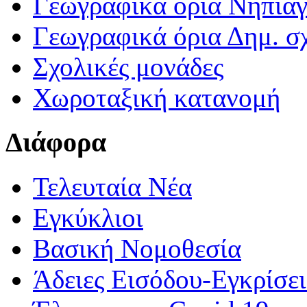
Γεωγραφικά ορια Νηπια
Γεωγραφικά όρια Δημ. σχ
Σχολικές μονάδες
Χωροταξική κατανομή
Διάφορα
Τελευταία Νέα
Εγκύκλιοι
Βασική Νομοθεσία
Άδειες Εισόδου-Εγκρίσε