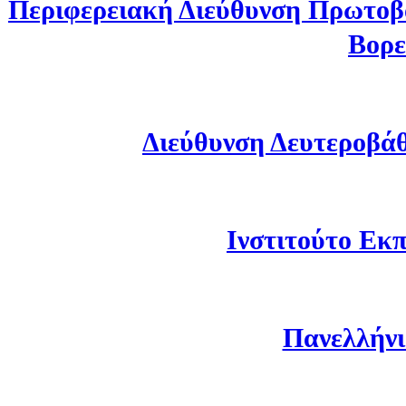
Περιφερειακή Διεύθυνση Πρωτοβ
Βορε
Διεύθυνση Δευτεροβά
Ινστιτούτο Εκπ
Πανελλήνι