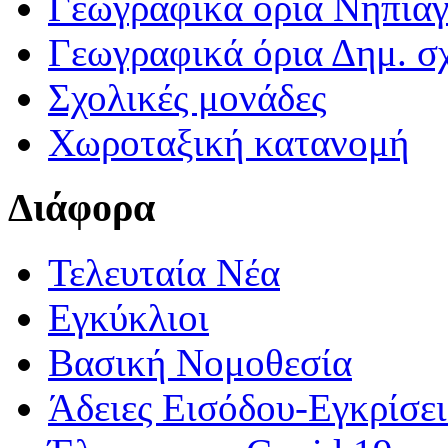
Γεωγραφικά ορια Νηπια
Γεωγραφικά όρια Δημ. σχ
Σχολικές μονάδες
Χωροταξική κατανομή
Διάφορα
Τελευταία Νέα
Εγκύκλιοι
Βασική Νομοθεσία
Άδειες Εισόδου-Εγκρίσε