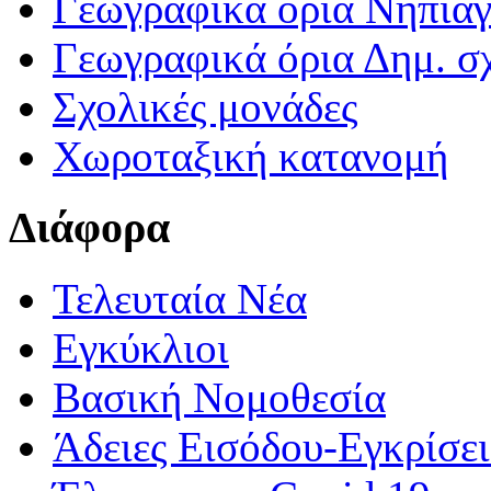
Γεωγραφικά ορια Νηπια
Γεωγραφικά όρια Δημ. σχ
Σχολικές μονάδες
Χωροταξική κατανομή
Διάφορα
Τελευταία Νέα
Εγκύκλιοι
Βασική Νομοθεσία
Άδειες Εισόδου-Εγκρίσε