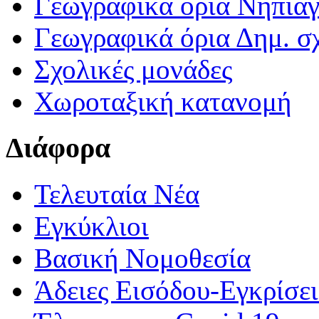
Γεωγραφικά ορια Νηπια
Γεωγραφικά όρια Δημ. σχ
Σχολικές μονάδες
Χωροταξική κατανομή
Διάφορα
Τελευταία Νέα
Εγκύκλιοι
Βασική Νομοθεσία
Άδειες Εισόδου-Εγκρίσε