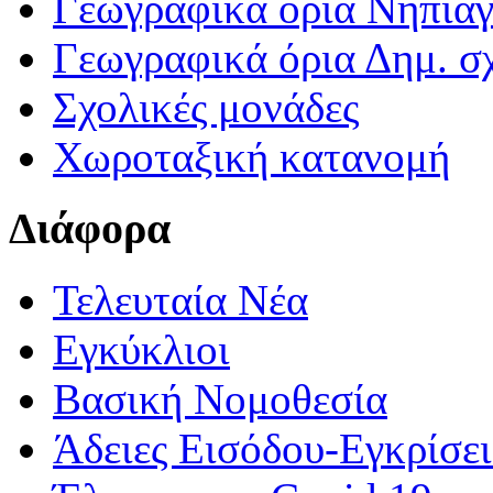
Γεωγραφικά ορια Νηπια
Γεωγραφικά όρια Δημ. σχ
Σχολικές μονάδες
Χωροταξική κατανομή
Διάφορα
Τελευταία Νέα
Εγκύκλιοι
Βασική Νομοθεσία
Άδειες Εισόδου-Εγκρίσε