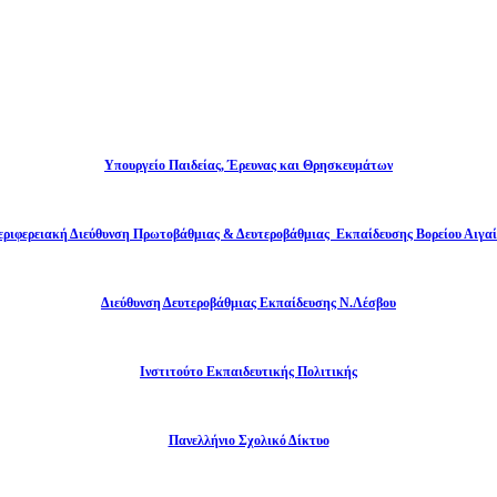
Υπουργείο Παιδείας, Έρευνας και Θρησκευμάτων
εριφερειακή Διεύθυνση Πρωτοβάθμιας & Δευτεροβάθμιας Εκπαίδευσης Βορείου Αιγαί
Διεύθυνση Δευτεροβάθμιας Εκπαίδευσης Ν.Λέσβου
Ινστιτούτο Εκπαιδευτικής Πολιτικής
Πανελλήνιο Σχολικό Δίκτυο