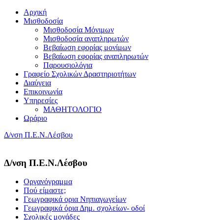
Αρχική
Μισθοδοσία
Μισθοδοσία Μόνιμων
Μισθοδοσία αναπληρωτών
Βεβαίωση εφορίας μονίμων
Βεβαίωση εφορίας αναπληρωτών
Παρουσιολόγια
Γραφείο Σχολικών Δραστηριοτήτων
Διαύγεια
Επικοινωνία
Υπηρεσίες
ΜΑΘΗΤΟΛΟΓΙΟ
Ωράριο
Δ/νση Π.Ε.Ν.Λέσβου
Δ/νση Π.Ε.Ν.Λέσβου
Οργανόγραμμα
Πού είμαστε;
Γεωγραφικά ορια Νηπιαγωγείων
Γεωγραφικά όρια Δημ. σχολείων- οδοί
Σχολικές μονάδες