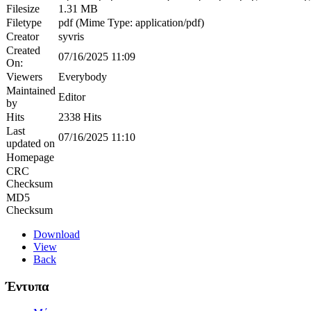
Filesize
1.31 MB
Filetype
pdf (Mime Type: application/pdf)
Creator
syvris
Created
07/16/2025 11:09
On:
Viewers
Everybody
Maintained
Editor
by
Hits
2338 Hits
Last
07/16/2025 11:10
updated on
Homepage
CRC
Checksum
MD5
Checksum
Download
View
Back
Έντυπα