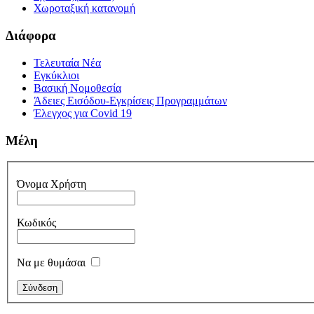
Χωροταξική κατανομή
Διάφορα
Τελευταία Νέα
Εγκύκλιοι
Βασική Νομοθεσία
Άδειες Εισόδου-Εγκρίσεις Προγραμμάτων
Έλεγχος για Covid 19
Μέλη
Όνομα Χρήστη
Κωδικός
Να με θυμάσαι