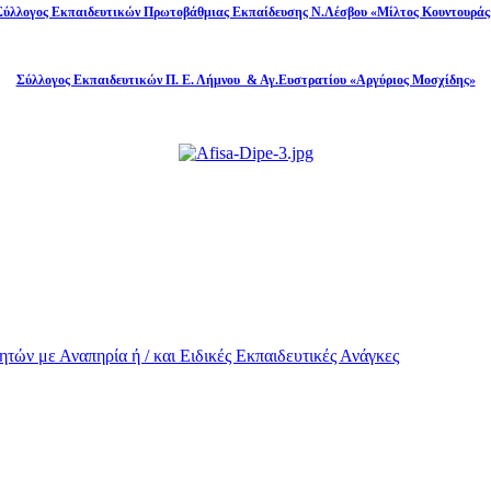
Σύλλογος Εκπαιδευτικών Πρωτοβάθμιας Εκπαίδευσης Ν.Λέσβου «Μίλτος Κουντουράς
Σύλλογος Εκπαιδευτικών Π. Ε. Λήμνου & Αγ.Ευστρατίου «Αργύριος Μοσχίδης»
τών με Αναπηρία ή / και Eιδικές Εκπαιδευτικές Ανάγκες