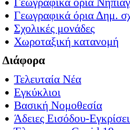
Γεωγραφικά ορια Νηπια
Γεωγραφικά όρια Δημ. σχ
Σχολικές μονάδες
Χωροταξική κατανομή
Διάφορα
Τελευταία Νέα
Εγκύκλιοι
Βασική Νομοθεσία
Άδειες Εισόδου-Εγκρίσε