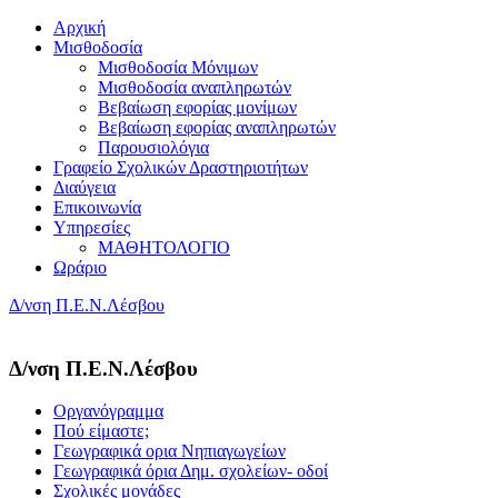
Αρχική
Μισθοδοσία
Μισθοδοσία Μόνιμων
Μισθοδοσία αναπληρωτών
Βεβαίωση εφορίας μονίμων
Βεβαίωση εφορίας αναπληρωτών
Παρουσιολόγια
Γραφείο Σχολικών Δραστηριοτήτων
Διαύγεια
Επικοινωνία
Υπηρεσίες
ΜΑΘΗΤΟΛΟΓΙΟ
Ωράριο
Δ/νση Π.Ε.Ν.Λέσβου
Δ/νση Π.Ε.Ν.Λέσβου
Οργανόγραμμα
Πού είμαστε;
Γεωγραφικά ορια Νηπιαγωγείων
Γεωγραφικά όρια Δημ. σχολείων- οδοί
Σχολικές μονάδες