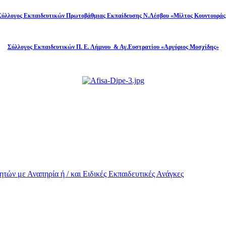
Σύλλογος Εκπαιδευτικών Πρωτοβάθμιας Εκπαίδευσης Ν.Λέσβου «Μίλτος Κουντουράς
Σύλλογος Εκπαιδευτικών Π. Ε. Λήμνου & Αγ.Ευστρατίου «Αργύριος Μοσχίδης»
τών με Αναπηρία ή / και Eιδικές Εκπαιδευτικές Ανάγκες