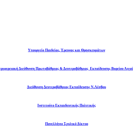
Υπουργείο Παιδείας, Έρευνας και Θρησκευμάτων
εριφερειακή Διεύθυνση Πρωτοβάθμιας & Δευτεροβάθμιας Εκπαίδευσης Βορείου Αιγαί
Διεύθυνση Δευτεροβάθμιας Εκπαίδευσης Ν.Λέσβου
Ινστιτούτο Εκπαιδευτικής Πολιτικής
Πανελλήνιο Σχολικό Δίκτυο