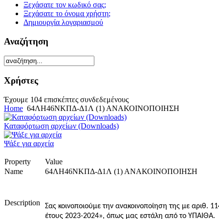
Ξεχάσατε τον κωδικό σας;
Ξεχάσατε το όνομα χρήστη;
Δημιουργία λογαριασμού
Αναζήτηση
Χρήστες
Έχουμε 104 επισκέπτες συνδεδεμένους
Home
64ΛΗ46ΝΚΠΔ-Δ1Λ (1) ΑΝΑΚΟΙΝΟΠΟΙΗΣΗ
Καταφόρτωση αρχείων (Downloads)
Ψάξε για αρχεία
Property
Value
Name
64ΛΗ46ΝΚΠΔ-Δ1Λ (1) ΑΝΑΚΟΙΝΟΠΟΙΗΣΗ
Description
Σας κοινοποιούμε
την ανακοινοποίηση
της
με αριθ. 1
έτους 2023-2024», όπως μας εστάλη από το ΥΠΑΙΘΑ.