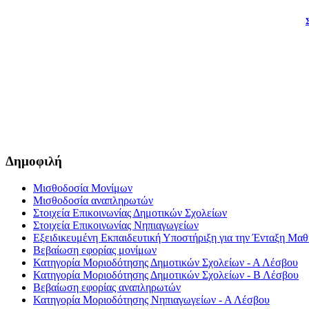
Δημοφιλή
Μισθοδοσία Μονίμων
Μισθοδοσία αναπληρωτών
Στοιχεία Επικοινωνίας Δημοτικών Σχολείων
Στοιχεία Επικοινωνίας Νηπιαγωγείων
Εξειδικευμένη Εκπαιδευτική Υποστήριξη για την Ένταξη Μαθη
Βεβαίωση εφορίας μονίμων
Κατηγορία Μοριοδότησης Δημοτικών Σχολείων - Α Λέσβου
Κατηγορία Μοριοδότησης Δημοτικών Σχολείων - Β Λέσβου
Βεβαίωση εφορίας αναπληρωτών
Κατηγορία Μοριοδότησης Νηπιαγωγείων - Α Λέσβου