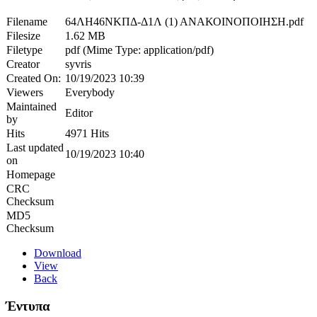
Filename
64ΛΗ46ΝΚΠΔ-Δ1Λ (1) ΑΝΑΚΟΙΝΟΠΟΙΗΣΗ.pdf
Filesize
1.62 MB
Filetype
pdf (Mime Type: application/pdf)
Creator
syvris
Created On:
10/19/2023 10:39
Viewers
Everybody
Maintained
Editor
by
Hits
4971 Hits
Last updated
10/19/2023 10:40
on
Homepage
CRC
Checksum
MD5
Checksum
Download
View
Back
Έντυπα