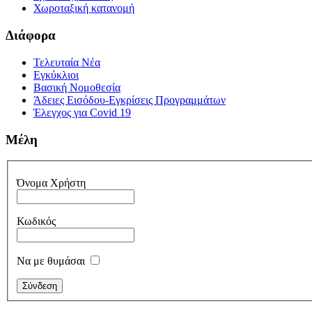
Χωροταξική κατανομή
Διάφορα
Τελευταία Νέα
Εγκύκλιοι
Βασική Νομοθεσία
Άδειες Εισόδου-Εγκρίσεις Προγραμμάτων
Έλεγχος για Covid 19
Μέλη
Όνομα Χρήστη
Κωδικός
Να με θυμάσαι