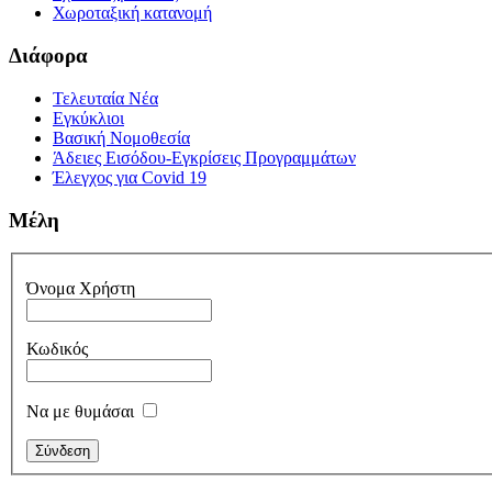
Χωροταξική κατανομή
Διάφορα
Τελευταία Νέα
Εγκύκλιοι
Βασική Νομοθεσία
Άδειες Εισόδου-Εγκρίσεις Προγραμμάτων
Έλεγχος για Covid 19
Μέλη
Όνομα Χρήστη
Κωδικός
Να με θυμάσαι