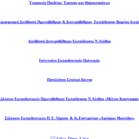
Υπουργείο Παιδείας, Έρευνας και Θρησκευμάτων
εριφερειακή Διεύθυνση Πρωτοβάθμιας & Δευτεροβάθμιας Εκπαίδευσης Βορείου Αιγαί
Διεύθυνση Δευτεροβάθμιας Εκπαίδευσης Ν.Λέσβου
Ινστιτούτο Εκπαιδευτικής Πολιτικής
Πανελλήνιο Σχολικό Δίκτυο
Σύλλογος Εκπαιδευτικών Πρωτοβάθμιας Εκπαίδευσης Ν.Λέσβου «Μίλτος Κουντουράς
Σύλλογος Εκπαιδευτικών Π. Ε. Λήμνου & Αγ.Ευστρατίου «Αργύριος Μοσχίδης»