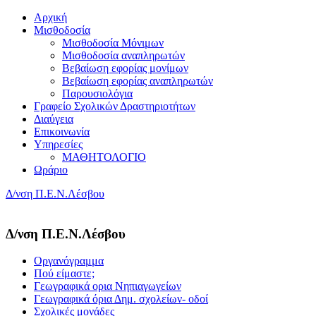
Αρχική
Μισθοδοσία
Μισθοδοσία Μόνιμων
Μισθοδοσία αναπληρωτών
Βεβαίωση εφορίας μονίμων
Βεβαίωση εφορίας αναπληρωτών
Παρουσιολόγια
Γραφείο Σχολικών Δραστηριοτήτων
Διαύγεια
Επικοινωνία
Υπηρεσίες
ΜΑΘΗΤΟΛΟΓΙΟ
Ωράριο
Δ/νση Π.Ε.Ν.Λέσβου
Δ/νση Π.Ε.Ν.Λέσβου
Οργανόγραμμα
Πού είμαστε;
Γεωγραφικά ορια Νηπιαγωγείων
Γεωγραφικά όρια Δημ. σχολείων- οδοί
Σχολικές μονάδες