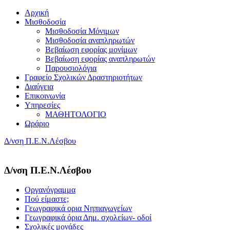
Αρχική
Μισθοδοσία
Μισθοδοσία Μόνιμων
Μισθοδοσία αναπληρωτών
Βεβαίωση εφορίας μονίμων
Βεβαίωση εφορίας αναπληρωτών
Παρουσιολόγια
Γραφείο Σχολικών Δραστηριοτήτων
Διαύγεια
Επικοινωνία
Υπηρεσίες
ΜΑΘΗΤΟΛΟΓΙΟ
Ωράριο
Δ/νση Π.Ε.Ν.Λέσβου
Δ/νση Π.Ε.Ν.Λέσβου
Οργανόγραμμα
Πού είμαστε;
Γεωγραφικά ορια Νηπιαγωγείων
Γεωγραφικά όρια Δημ. σχολείων- οδοί
Σχολικές μονάδες