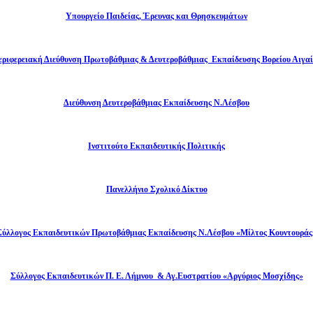
Υπουργείο Παιδείας, Έρευνας και Θρησκευμάτων
εριφερειακή Διεύθυνση Πρωτοβάθμιας & Δευτεροβάθμιας Εκπαίδευσης Βορείου Αιγαί
Διεύθυνση Δευτεροβάθμιας Εκπαίδευσης Ν.Λέσβου
Ινστιτούτο Εκπαιδευτικής Πολιτικής
Πανελλήνιο Σχολικό Δίκτυο
Σύλλογος Εκπαιδευτικών Πρωτοβάθμιας Εκπαίδευσης Ν.Λέσβου «Μίλτος Κουντουράς
Σύλλογος Εκπαιδευτικών Π. Ε. Λήμνου & Αγ.Ευστρατίου «Αργύριος Μοσχίδης»