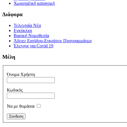
Χωροταξική κατανομή
Διάφορα
Τελευταία Νέα
Εγκύκλιοι
Βασική Νομοθεσία
Άδειες Εισόδου-Εγκρίσεις Προγραμμάτων
Έλεγχος για Covid 19
Μέλη
Όνομα Χρήστη
Κωδικός
Να με θυμάσαι