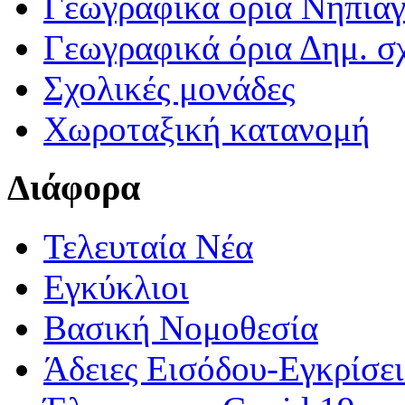
Γεωγραφικά ορια Νηπια
Γεωγραφικά όρια Δημ. σχ
Σχολικές μονάδες
Χωροταξική κατανομή
Διάφορα
Τελευταία Νέα
Εγκύκλιοι
Βασική Νομοθεσία
Άδειες Εισόδου-Εγκρίσε