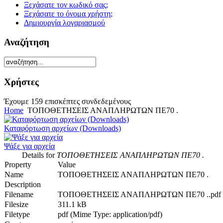
Ξεχάσατε τον κωδικό σας;
Ξεχάσατε το όνομα χρήστη;
Δημιουργία λογαριασμού
Αναζήτηση
Χρήστες
Έχουμε 159 επισκέπτες συνδεδεμένους
Home
ΤΟΠΟΘΕΤΗΣΕΙΣ ΑΝΑΠΛΗΡΩΤΩΝ ΠΕ70 .
Καταφόρτωση αρχείων (Downloads)
Ψάξε για αρχεία
Details for
ΤΟΠΟΘΕΤΗΣΕΙΣ ΑΝΑΠΛΗΡΩΤΩΝ ΠΕ70 .
Property
Value
Name
ΤΟΠΟΘΕΤΗΣΕΙΣ ΑΝΑΠΛΗΡΩΤΩΝ ΠΕ70 .
Description
Filename
ΤΟΠΟΘΕΤΗΣΕΙΣ ΑΝΑΠΛΗΡΩΤΩΝ ΠΕ70 ..pdf
Filesize
311.1 kB
Filetype
pdf (Mime Type: application/pdf)