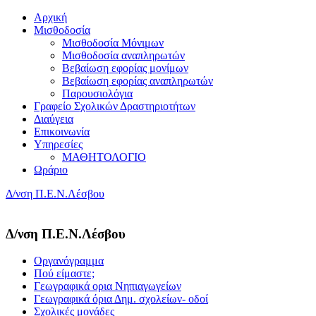
Αρχική
Μισθοδοσία
Μισθοδοσία Μόνιμων
Μισθοδοσία αναπληρωτών
Βεβαίωση εφορίας μονίμων
Βεβαίωση εφορίας αναπληρωτών
Παρουσιολόγια
Γραφείο Σχολικών Δραστηριοτήτων
Διαύγεια
Επικοινωνία
Υπηρεσίες
ΜΑΘΗΤΟΛΟΓΙΟ
Ωράριο
Δ/νση Π.Ε.Ν.Λέσβου
Δ/νση Π.Ε.Ν.Λέσβου
Οργανόγραμμα
Πού είμαστε;
Γεωγραφικά ορια Νηπιαγωγείων
Γεωγραφικά όρια Δημ. σχολείων- οδοί
Σχολικές μονάδες