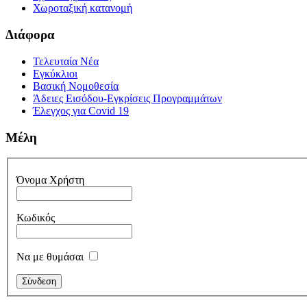
Χωροταξική κατανομή
Διάφορα
Τελευταία Νέα
Εγκύκλιοι
Βασική Νομοθεσία
Άδειες Εισόδου-Εγκρίσεις Προγραμμάτων
Έλεγχος για Covid 19
Μέλη
Όνομα Χρήστη
Κωδικός
Να με θυμάσαι