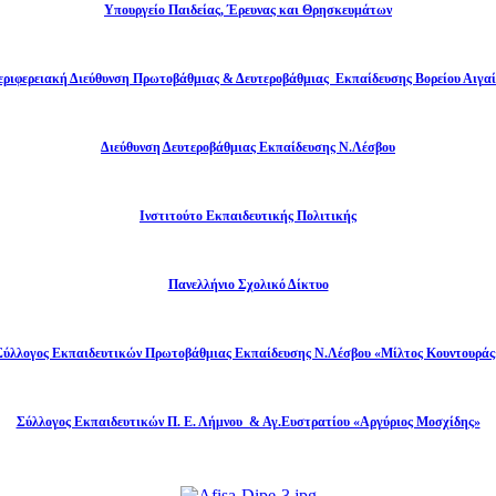
Υπουργείο Παιδείας, Έρευνας και Θρησκευμάτων
εριφερειακή Διεύθυνση Πρωτοβάθμιας & Δευτεροβάθμιας Εκπαίδευσης Βορείου Αιγαί
Διεύθυνση Δευτεροβάθμιας Εκπαίδευσης Ν.Λέσβου
Ινστιτούτο Εκπαιδευτικής Πολιτικής
Πανελλήνιο Σχολικό Δίκτυο
Σύλλογος Εκπαιδευτικών Πρωτοβάθμιας Εκπαίδευσης Ν.Λέσβου «Μίλτος Κουντουράς
Σύλλογος Εκπαιδευτικών Π. Ε. Λήμνου & Αγ.Ευστρατίου «Αργύριος Μοσχίδης»