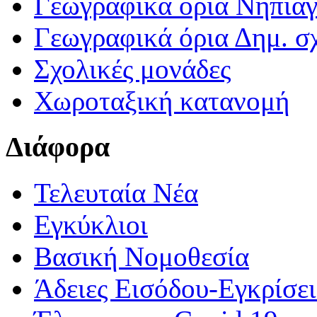
Γεωγραφικά ορια Νηπια
Γεωγραφικά όρια Δημ. σχ
Σχολικές μονάδες
Χωροταξική κατανομή
Διάφορα
Τελευταία Νέα
Εγκύκλιοι
Βασική Νομοθεσία
Άδειες Εισόδου-Εγκρίσε