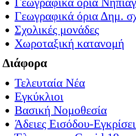
Γεωγραφικά ορια Νηπια
Γεωγραφικά όρια Δημ. σχ
Σχολικές μονάδες
Χωροταξική κατανομή
Διάφορα
Τελευταία Νέα
Εγκύκλιοι
Βασική Νομοθεσία
Άδειες Εισόδου-Εγκρίσε