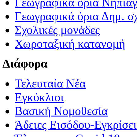
Γεωγραφικά ορια Νηπια
Γεωγραφικά όρια Δημ. σχ
Σχολικές μονάδες
Χωροταξική κατανομή
Διάφορα
Τελευταία Νέα
Εγκύκλιοι
Βασική Νομοθεσία
Άδειες Εισόδου-Εγκρίσε