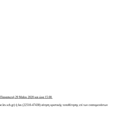
ι Παρασκευή 29 Μαΐου 2020 και ώρα 15.00.
es.sch.gr) ή fax (22510-47438) αίτηση οριστικής τοποθέτησης επί των εναπομεινάντων