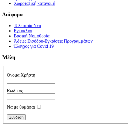
Χωροταξική κατανομή
Διάφορα
Τελευταία Νέα
Εγκύκλιοι
Βασική Νομοθεσία
Άδειες Εισόδου-Εγκρίσεις Προγραμμάτων
Έλεγχος για Covid 19
Μέλη
Όνομα Χρήστη
Κωδικός
Να με θυμάσαι