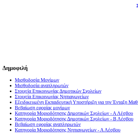
Δημοφιλή
Μισθοδοσία Μονίμων
Μισθοδοσία αναπληρωτών
Στοιχεία Επικοινωνίας Δημοτικών Σχολείων
Στοιχεία Επικοινωνίας Νηπιαγωγείων
Εξειδικευμένη Εκπαιδευτική Υποστήριξη για την Ένταξη Μαθη
Βεβαίωση εφορίας μονίμων
Κατηγορία Μοριοδότησης Δημοτικών Σχολείων - Α Λέσβου
Κατηγορία Μοριοδότησης Δημοτικών Σχολείων - Β Λέσβου
Βεβαίωση εφορίας αναπληρωτών
Κατηγορία Μοριοδότησης Νηπιαγωγείων - Α Λέσβου