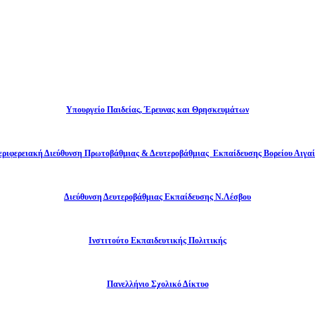
Υπουργείο Παιδείας, Έρευνας και Θρησκευμάτων
εριφερειακή Διεύθυνση Πρωτοβάθμιας & Δευτεροβάθμιας Εκπαίδευσης Βορείου Αιγαί
Διεύθυνση Δευτεροβάθμιας Εκπαίδευσης Ν.Λέσβου
Ινστιτούτο Εκπαιδευτικής Πολιτικής
Πανελλήνιο Σχολικό Δίκτυο