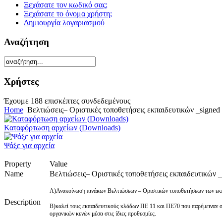
Ξεχάσατε τον κωδικό σας;
Ξεχάσατε το όνομα χρήστη;
Δημιουργία λογαριασμού
Αναζήτηση
Χρήστες
Έχουμε 188 επισκέπτες συνδεδεμένους
Home
Βελτιώσεις– Οριστικές τοποθετήσεις εκπαιδευτικών _signed
Καταφόρτωση αρχείων (Downloads)
Ψάξε για αρχεία
Property
Value
Name
Βελτιώσεις– Οριστικές τοποθετήσεις εκπαιδευτικών _
Α)Ανακοίνωση πινάκων Βελτιώσεων – Οριστικών τοποθετήσεων των εκπ
Description
Β)καλεί τους εκπαιδευτικούς κλάδων ΠΕ 11 και ΠΕ70 που παρέμειναν σ
οργανικών κενών μέσα στις ίδιες προθεσμίες.