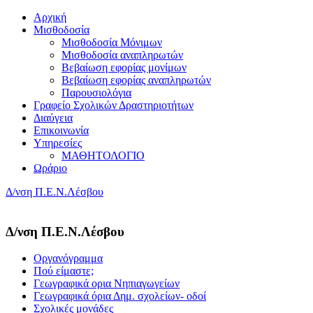
Αρχική
Μισθοδοσία
Μισθοδοσία Μόνιμων
Μισθοδοσία αναπληρωτών
Βεβαίωση εφορίας μονίμων
Βεβαίωση εφορίας αναπληρωτών
Παρουσιολόγια
Γραφείο Σχολικών Δραστηριοτήτων
Διαύγεια
Επικοινωνία
Υπηρεσίες
ΜΑΘΗΤΟΛΟΓΙΟ
Ωράριο
Δ/νση Π.Ε.Ν.Λέσβου
Δ/νση Π.Ε.Ν.Λέσβου
Οργανόγραμμα
Πού είμαστε;
Γεωγραφικά ορια Νηπιαγωγείων
Γεωγραφικά όρια Δημ. σχολείων- οδοί
Σχολικές μονάδες