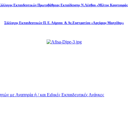
Σύλλογος Εκπαιδευτικών Πρωτοβάθμιας Εκπαίδευσης Ν.Λέσβου «Μίλτος Κουντουράς
Σύλλογος Εκπαιδευτικών Π. Ε. Λήμνου & Αγ.Ευστρατίου «Αργύριος Μοσχίδης»
τών με Αναπηρία ή / και Eιδικές Εκπαιδευτικές Ανάγκες