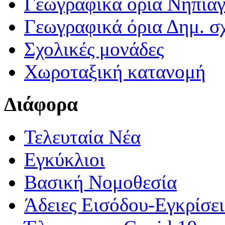
Γεωγραφικά ορια Νηπια
Γεωγραφικά όρια Δημ. σχ
Σχολικές μονάδες
Χωροταξική κατανομή
Διάφορα
Τελευταία Νέα
Εγκύκλιοι
Βασική Νομοθεσία
Άδειες Εισόδου-Εγκρίσε