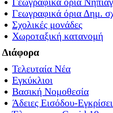
Γεωγραφικά ορια Νηπια
Γεωγραφικά όρια Δημ. σχ
Σχολικές μονάδες
Χωροταξική κατανομή
Διάφορα
Τελευταία Νέα
Εγκύκλιοι
Βασική Νομοθεσία
Άδειες Εισόδου-Εγκρίσε