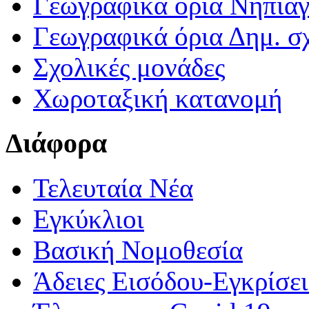
Γεωγραφικά ορια Νηπια
Γεωγραφικά όρια Δημ. σχ
Σχολικές μονάδες
Χωροταξική κατανομή
Διάφορα
Τελευταία Νέα
Εγκύκλιοι
Βασική Νομοθεσία
Άδειες Εισόδου-Εγκρίσε