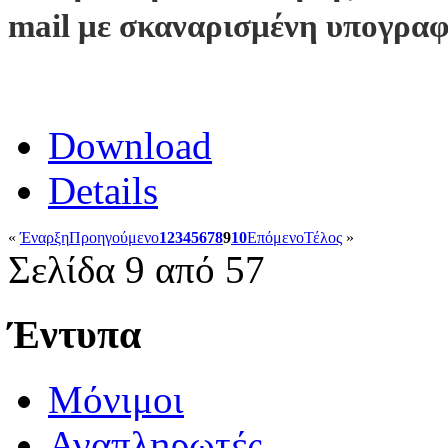
mail με σκαναρισμένη υπογρα
Download
Details
«
Έναρξη
Προηγούμενο
1
2
3
4
5
6
7
8
9
10
Επόμενο
Τέλος
»
Σελίδα 9 από 57
Έντυπα
Μόνιμοι
Αναπληρωτές