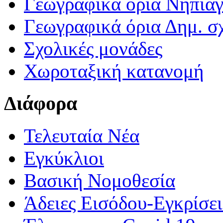
Γεωγραφικά ορια Νηπια
Γεωγραφικά όρια Δημ. σχ
Σχολικές μονάδες
Χωροταξική κατανομή
Διάφορα
Τελευταία Νέα
Εγκύκλιοι
Βασική Νομοθεσία
Άδειες Εισόδου-Εγκρίσε