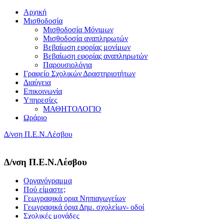
Αρχική
Μισθοδοσία
Μισθοδοσία Μόνιμων
Μισθοδοσία αναπληρωτών
Βεβαίωση εφορίας μονίμων
Βεβαίωση εφορίας αναπληρωτών
Παρουσιολόγια
Γραφείο Σχολικών Δραστηριοτήτων
Διαύγεια
Επικοινωνία
Υπηρεσίες
ΜΑΘΗΤΟΛΟΓΙΟ
Ωράριο
Δ/νση Π.Ε.Ν.Λέσβου
Δ/νση Π.Ε.Ν.Λέσβου
Οργανόγραμμα
Πού είμαστε;
Γεωγραφικά ορια Νηπιαγωγείων
Γεωγραφικά όρια Δημ. σχολείων- οδοί
Σχολικές μονάδες