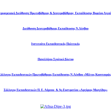
εριφερειακή Διεύθυνση Πρωτοβάθμιας & Δευτεροβάθμιας Εκπαίδευσης Βορείου Αιγαί
Διεύθυνση Δευτεροβάθμιας Εκπαίδευσης Ν.Λέσβου
Ινστιτούτο Εκπαιδευτικής Πολιτικής
Πανελλήνιο Σχολικό Δίκτυο
Σύλλογος Εκπαιδευτικών Πρωτοβάθμιας Εκπαίδευσης Ν.Λέσβου «Μίλτος Κουντουράς
Σύλλογος Εκπαιδευτικών Π. Ε. Λήμνου & Αγ.Ευστρατίου «Αργύριος Μοσχίδης»