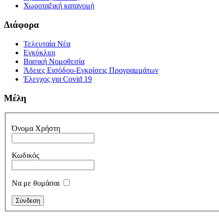
Χωροταξική κατανομή
Διάφορα
Τελευταία Νέα
Εγκύκλιοι
Βασική Νομοθεσία
Άδειες Εισόδου-Εγκρίσεις Προγραμμάτων
Έλεγχος για Covid 19
Μέλη
Όνομα Χρήστη
Κωδικός
Να με θυμάσαι