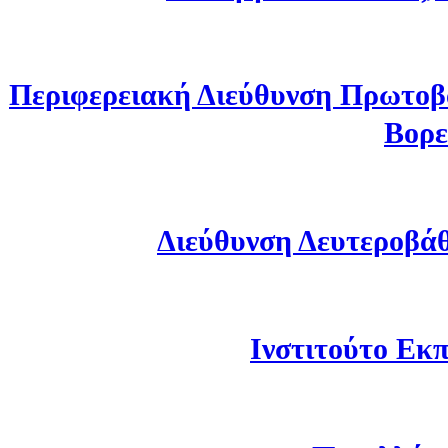
Περιφερειακή Διεύθυνση Πρωτοβ
Βορε
Διεύθυνση Δευτεροβά
Ινστιτούτο Εκπ