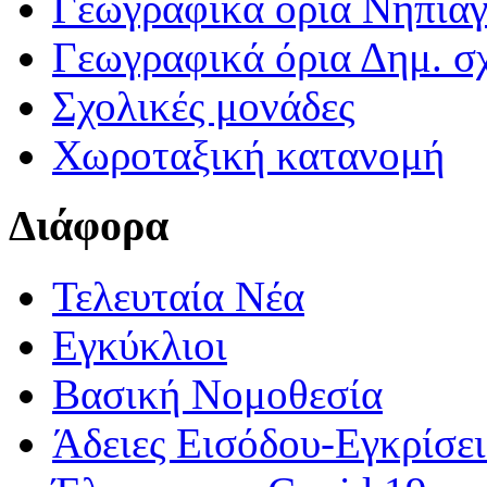
Γεωγραφικά ορια Νηπια
Γεωγραφικά όρια Δημ. σχ
Σχολικές μονάδες
Χωροταξική κατανομή
Διάφορα
Τελευταία Νέα
Εγκύκλιοι
Βασική Νομοθεσία
Άδειες Εισόδου-Εγκρίσε