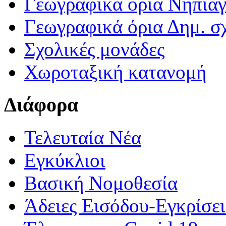
Γεωγραφικά ορια Νηπια
Γεωγραφικά όρια Δημ. σχ
Σχολικές μονάδες
Χωροταξική κατανομή
Διάφορα
Τελευταία Νέα
Εγκύκλιοι
Βασική Νομοθεσία
Άδειες Εισόδου-Εγκρίσε