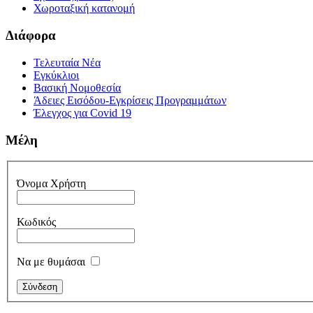
Χωροταξική κατανομή
Διάφορα
Τελευταία Νέα
Εγκύκλιοι
Βασική Νομοθεσία
Άδειες Εισόδου-Εγκρίσεις Προγραμμάτων
Έλεγχος για Covid 19
Μέλη
Όνομα Χρήστη
Κωδικός
Να με θυμάσαι