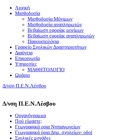
Αρχική
Μισθοδοσία
Μισθοδοσία Μόνιμων
Μισθοδοσία αναπληρωτών
Βεβαίωση εφορίας μονίμων
Βεβαίωση εφορίας αναπληρωτών
Παρουσιολόγια
Γραφείο Σχολικών Δραστηριοτήτων
Διαύγεια
Επικοινωνία
Υπηρεσίες
ΜΑΘΗΤΟΛΟΓΙΟ
Ωράριο
Δ/νση Π.Ε.Ν.Λέσβου
Δ/νση Π.Ε.Ν.Λέσβου
Οργανόγραμμα
Πού είμαστε;
Γεωγραφικά ορια Νηπιαγωγείων
Γεωγραφικά όρια Δημ. σχολείων- οδοί
Σχολικές μονάδες