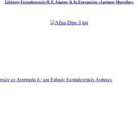
Σύλλογος Εκπαιδευτικών Π. Ε. Λήμνου & Αγ.Ευστρατίου «Αργύριος Μοσχίδης»
τών με Αναπηρία ή / και Eιδικές Εκπαιδευτικές Ανάγκες