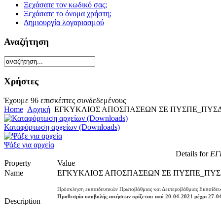
Ξεχάσατε τον κωδικό σας;
Ξεχάσατε το όνομα χρήστη;
Δημιουργία λογαριασμού
Αναζήτηση
Χρήστες
Έχουμε 96 επισκέπτες συνδεδεμένους
Home
Αρχική
ΕΓΚΥΚΛΙΟΣ ΑΠΟΣΠΑΣΕΩΝ ΣΕ ΠΥΣΠΕ_ΠΥΣΔΕ 
Καταφόρτωση αρχείων (Downloads)
Ψάξε για αρχεία
Details for
ΕΓ
Property
Value
Name
ΕΓΚΥΚΛΙΟΣ ΑΠΟΣΠΑΣΕΩΝ ΣΕ ΠΥΣΠΕ_ΠΥΣΔΕ
Πρόσκληση εκπαιδευτικών Πρωτοβάθμιας και Δευτεροβάθμιας Εκπαίδε
Προθεσμία υποβολής αιτήσεων ορίζεται: από 20-04-2021 μέχρι 27-0
Description