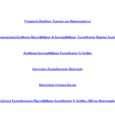
Υπουργείο Παιδείας, Έρευνας και Θρησκευμάτων
εριφερειακή Διεύθυνση Πρωτοβάθμιας & Δευτεροβάθμιας Εκπαίδευσης Βορείου Αιγαί
Διεύθυνση Δευτεροβάθμιας Εκπαίδευσης Ν.Λέσβου
Ινστιτούτο Εκπαιδευτικής Πολιτικής
Πανελλήνιο Σχολικό Δίκτυο
Σύλλογος Εκπαιδευτικών Πρωτοβάθμιας Εκπαίδευσης Ν.Λέσβου «Μίλτος Κουντουράς