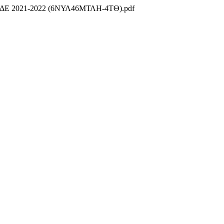
2021-2022 (6ΝΥΛ46ΜΤΛΗ-4ΤΘ).pdf